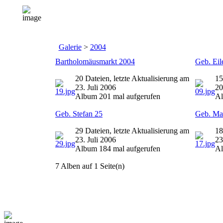
Galerie
>
2004
Bartholomäusmarkt 2004
Geb. Eil
20 Dateien, letzte Aktualisierung am
15
23. Juli 2006
20
Album 201 mal aufgerufen
Al
Geb. Stefan 25
Geb. Mat
29 Dateien, letzte Aktualisierung am
18
23. Juli 2006
23
Album 184 mal aufgerufen
Al
7 Alben auf 1 Seite(n)